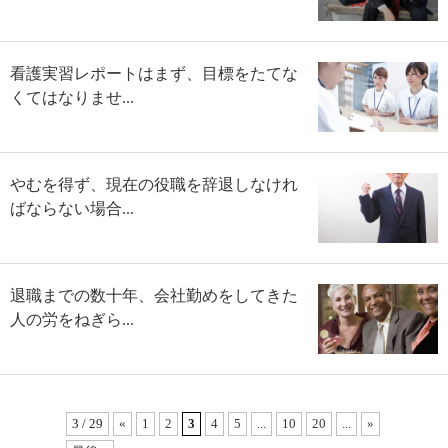
看護実習レポートはまず、目標をたてな
くてはなりませ...
やむを得ず、現在の役職を辞退しなけれ
ばならない場合...
退職までの数十年、会社勤めをしてきた
人の労をねぎら...
3 / 29
«
1
2
3
4
5
...
10
20
...
»