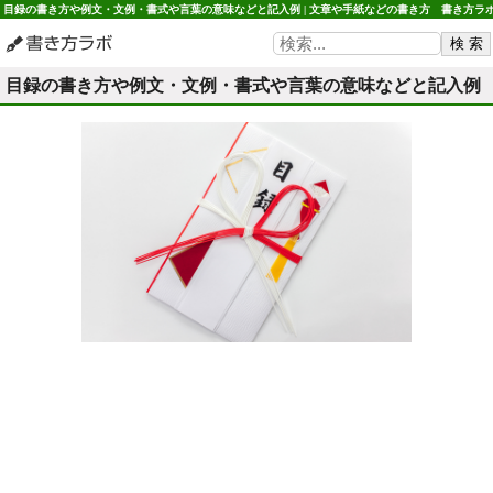
目録の書き方や例文・文例・書式や言葉の意味などと記入例 | 文章や手紙などの書き方 書き方ラ
目録の書き方や例文・文例・書式や言葉の意味などと記入例