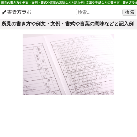
所見の書き方や例文・文例・書式や言葉の意味などと記入例 | 文章や手紙などの書き方 書き方ラ
所見の書き方や例文・文例・書式や言葉の意味などと記入例