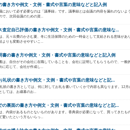
の書き方や例文・文例・書式や言葉の意味などと記入例
議において必ず必要なのは「議事録」です。議事録とは会議の内容を漏れのないよ
ので、次回会議のための資...
ス査定自己評価の書き方や例文・文例・書式や言葉の意味な...
は、元々出費のかさむ夏、冬に生活保障のための一時金として支給される意味があ
給よりも変動させやすいこ...
明書の書き方や例文・文例・書式や言葉の意味などと記入例
書は、自分がその会社に在職していることを、会社に証明してもらうもので、一般
めに応じて、会社が作成し...
のお礼状の書き方や例文・文例・書式や言葉の意味などと記...
お礼状の書き方としては、何に対してお礼を書いていくかで内容も異なります。12月
としては、お歳暮のお...
での裏面の書き方や例文・文例・書式や言葉の意味などと記...
は、内袋があるものとないものがあります。香典袋が必要になって、買ってきたも
て驚いたという方もいらっ...