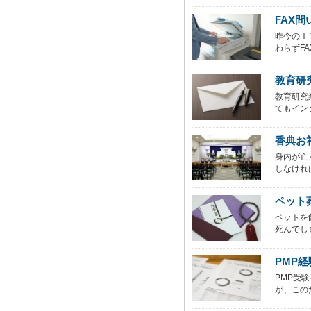
FAX
昨今のＩ
わらずFA
教育研
教育研究
てもイン
香典お
身内が亡
しなけれ
ペット
ペットを
死んでし
PMP
PMP受
が、この