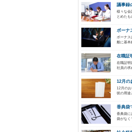
議事録
様々な会
とめたも
ボーナ
ボーナス
般に基本
在職証
在職証明
社員の求
12月
12月の
状の用途
香典袋
香典袋に
袋がなく