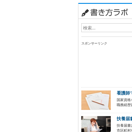
スポンサーリンク
看護師
国家資格
職務経歴
扶養届
扶養届書
市区町村