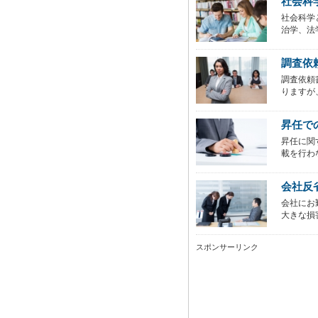
社会科
社会科学
治学、法
調査依
調査依頼
りますが
昇任で
昇任に関
載を行わ
会社反
会社にお
大きな損
スポンサーリンク