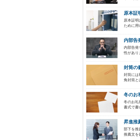
原本証
原本証明
ために用
内部告
内部告発
性があり
封筒の
封筒には
角封筒と
冬のお
冬のお礼
書式で書
昇進推
部下を推
推薦文を