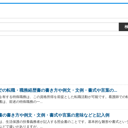
での転職・職務経歴書の書き方や例文・文例・書式や言葉の...
を有する特殊職務は、この資格所得を前提とした転職活動が可能です。看護師での
書は、前述の特殊職務の一...
書の書き方や例文・文例・書式や言葉の意味などと記入例
は、生活保護の扶養義務者が記入する照会書のことです。基本的な雛形や書式とい
などで違いがありますが、...