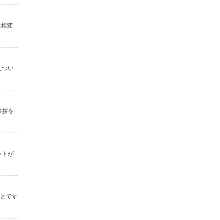
は相変
につい
挨拶を
ットが
ことです