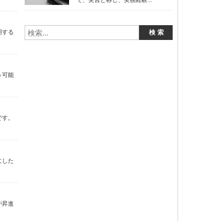
で、実習と称し、実務経験...
明する
う可能
です。
にした
が昇進