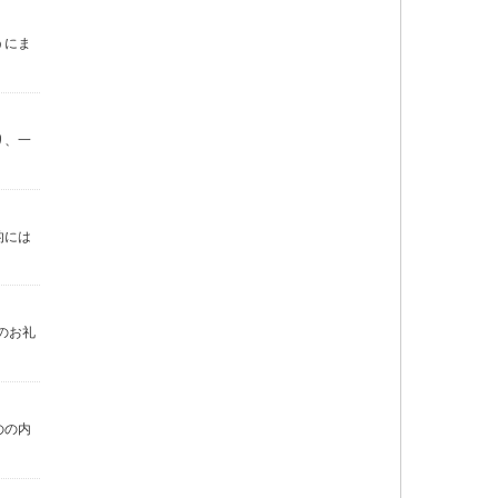
うにま
り、一
的には
のお礼
のの内