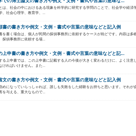
学での博士論文の書き方や例文・文例・書式や言葉の意味な...
とは、社会の中におけるある現象を科学的に研究する学問のことで、社会学や経済
学、社会心理学、教育学、...
頼書の書き方や例文・文例・書式や言葉の意味などと記入例
書を書く場合は、個人が民間の探偵事務所に依頼するケースが殆どです。内容は多
、探偵事務所に依頼する場...
の上申書の書き方や例文・文例・書式や言葉の意味などと記...
する上申書では、この上申書に記載する人の今後が大きく変わるだけに、よく注意
なければいけません。また...
省文の書き方や例文・文例・書式や言葉の意味などと記入例
勤めになっていらっしゃれば、誰しも失敗をした経験をお持ちと思います。それが
害を与える、重大なもので...