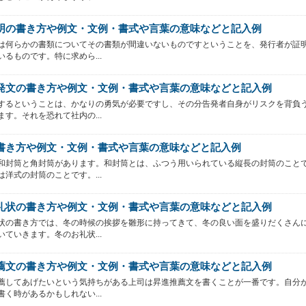
明の書き方や例文・文例・書式や言葉の意味などと記入例
は何らかの書類についてその書類が間違いないものですということを、発行者が証
いるものです。特に求めら...
発文の書き方や例文・文例・書式や言葉の意味などと記入例
するということは、かなりの勇気が必要ですし、その分告発者自身がリスクを背負
ます。それを恐れて社内の...
書き方や例文・文例・書式や言葉の意味などと記入例
和封筒と角封筒があります。和封筒とは、ふつう用いられている縦長の封筒のこと
は洋式の封筒のことです。...
礼状の書き方や例文・文例・書式や言葉の意味などと記入例
状の書き方では、冬の時候の挨拶を雛形に持ってきて、冬の良い面を盛りだくさん
いていきます。冬のお礼状...
薦文の書き方や例文・文例・書式や言葉の意味などと記入例
薦してあげたいという気持ちがある上司は昇進推薦文を書くことが一番です。自分
書く時があるかもしれない...