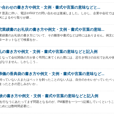
問い合わせの書き方や例文・文例・書式や言葉の意味などと...
Ｔ普及に伴い、電話やFAXでの問い合わせは激減しました。しかし、企業や会社で
Xによるやり取りが継...
究業績書のお礼状の書き方や例文・文例・書式や言葉の意味...
業績書のお礼状の書き方について、その雛形や書式などは特にはありません。例文
ターネットなどで検索をか...
礼の書き方や例文・文例・書式や言葉の意味などと記入例
くなって会社関係の方が多く弔問に来てくれた際には、忌引き明けの出社でお礼や
ばなりません。しかしこう...
葬儀の香典袋の書き方や例文・文例・書式や言葉の意味など...
飼っていない人またはペットを飼ったことのない人は、自分のかわいがっていたペ
まったときの悲しみがいか...
経験の書き方や例文・文例・書式や言葉の意味などと記入例
験を行なうにあたってまず問題となるのが、PM履歴を一つ一つ記載していくという
ためには数時間必要に...