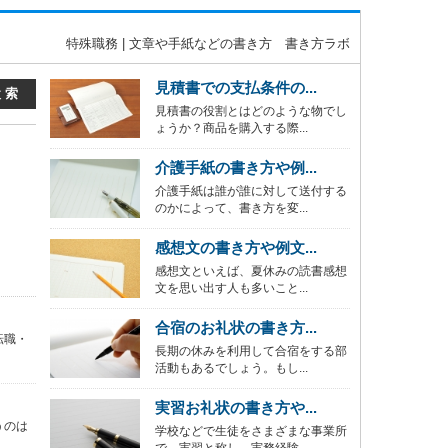
特殊職務 | 文章や手紙などの書き方 書き方ラボ
見積書での支払条件の...
見積書の役割とはどのような物でし
ょうか？商品を購入する際...
介護手紙の書き方や例...
介護手紙は誰が誰に対して送付する
のかによって、書き方を変...
感想文の書き方や例文...
感想文といえば、夏休みの読書感想
文を思い出す人も多いこと...
合宿のお礼状の書き方...
転職・
長期の休みを利用して合宿をする部
活動もあるでしょう。もし...
実習お礼状の書き方や...
うのは
学校などで生徒をさまざまな事業所