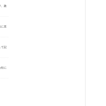
学、政
岐に亘
して記
会社に